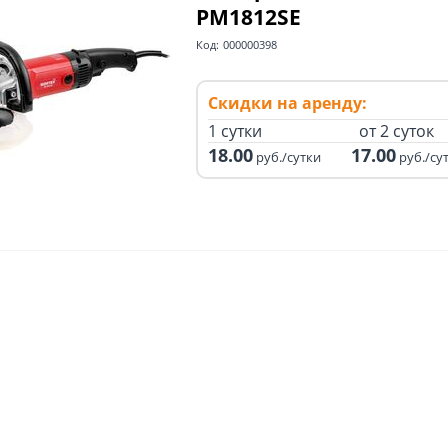
PM1812SE
Код:
000000398
Скидки на аренду:
1 сутки
от 2 суток
18.00
17.00
руб./сутки
руб./су