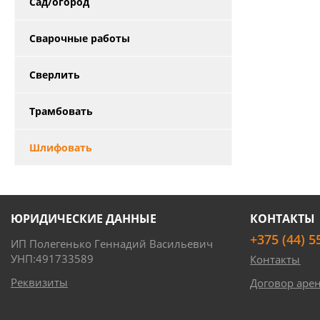
Сад/огород
Сварочные работы
Сверлить
Трамбовать
Шлифовать
ЮРИДИЧЕСКИЕ ДАННЫЕ
КОНТАКТЫ
+375 (44) 5
ИП Полегенько Геннадий Васильевич
УНП:491733589
Контакты
Реквизиты
Договор аре